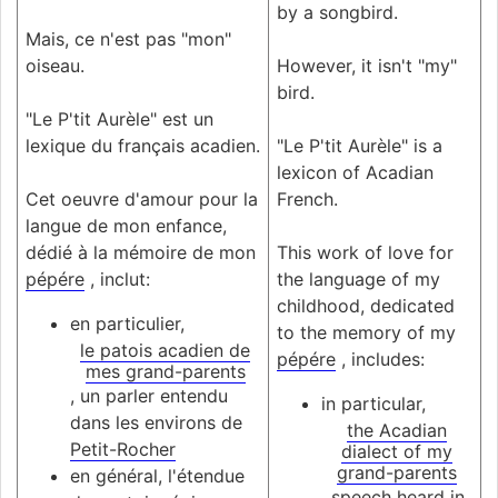
by a songbird.
Mais, ce n'est pas "mon"
oiseau.
However, it isn't "my"
bird.
"Le P'tit Aurèle" est un
lexique du français acadien.
"Le P'tit Aurèle" is a
lexicon of Acadian
Cet oeuvre d'amour pour la
French.
langue de mon enfance,
dédié à la mémoire de mon
This work of love for
pépére
, inclut:
the language of my
childhood, dedicated
en particulier,
to the memory of my
le patois acadien de
pépére
, includes:
mes grand-parents
, un parler entendu
in particular,
dans les environs de
the Acadian
Petit-Rocher
dialect of my
grand-parents
en général, l'étendue
, speech heard in