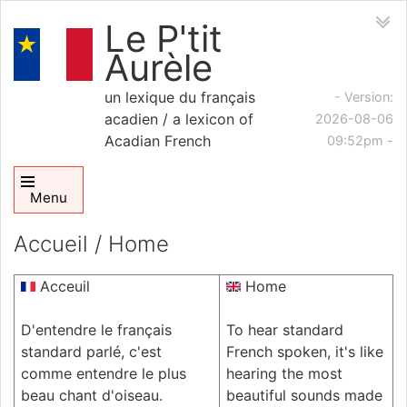
Le P'tit
Aurèle
un lexique du français
- Version:
acadien / a lexicon of
2026-08-06
Acadian French
09:52pm
-
Menu
Accueil / Home
Acceuil
Home
D'entendre le français
To hear standard
standard parlé, c'est
French spoken, it's like
comme entendre le plus
hearing the most
beau chant d'oiseau.
beautiful sounds made